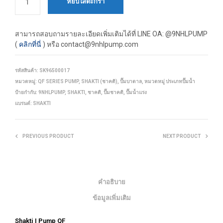
หยิบใส่ตะกร้า
สามารถสอบถามรายละเอียดเพิ่มเติมได้ที่
LINE OA: @9NHLPUMP
(
คลิกที่นี่
) หรือ contact@9nhlpump.com
รหัสสินค้า:
SK96500017
หมวดหมู่:
QF SERIES PUMP
,
SHAKTI (ชาคติ)
,
ปั๊มบาดาล
,
หมวดหมู่ ประเภทปั๊มน้ำ
ป้ายกำกับ:
9NHLPUMP
,
SHAKTI
,
ชาคติ
,
ปั๊มชาคติ
,
ปั๊มน้ำแรง
แบรนด์:
SHAKTI
PREVIOUS PRODUCT
NEXT PRODUCT
คำอธิบาย
ข้อมูลเพิ่มเติม
Shakti | Pump QF