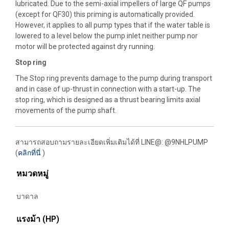
lubricated. Due to the semi-axial impellers of large QF pumps
(except for QF30) this priming is automatically provided.
However, it applies to all pump types that if the water table is
lowered to a level below the pump inlet neither pump nor
motor will be protected against dry running.
Stop ring
The Stop ring prevents damage to the pump during transport
and in case of up-thrust in connection with a start-up. The
stop ring, which is designed as a thrust bearing limits axial
movements of the pump shaft.
สามารถสอบถามรายละเอียดเพิ่มเติมได้ที่
LINE@: @9NHLPUMP
(
คลิกที่นี่
)
หมวดหมู่
บาดาล
แรงม้า (HP)