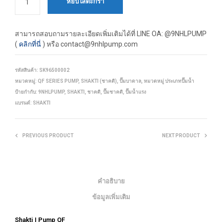
หยิบใส่ตะกร้า
สามารถสอบถามรายละเอียดเพิ่มเติมได้ที่
LINE OA: @9NHLPUMP
(
คลิกที่นี่
) หรือ contact@9nhlpump.com
รหัสสินค้า:
SK96500002
หมวดหมู่:
QF SERIES PUMP
,
SHAKTI (ชาคติ)
,
ปั๊มบาดาล
,
หมวดหมู่ ประเภทปั๊มน้ำ
ป้ายกำกับ:
9NHLPUMP
,
SHAKTI
,
ชาคติ
,
ปั๊มชาคติ
,
ปั๊มน้ำแรง
แบรนด์:
SHAKTI
PREVIOUS PRODUCT
NEXT PRODUCT
คำอธิบาย
ข้อมูลเพิ่มเติม
Shakti | Pump QF