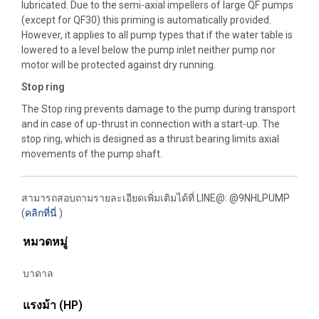
lubricated. Due to the semi-axial impellers of large QF pumps
(except for QF30) this priming is automatically provided.
However, it applies to all pump types that if the water table is
lowered to a level below the pump inlet neither pump nor
motor will be protected against dry running.
Stop ring
The Stop ring prevents damage to the pump during transport
and in case of up-thrust in connection with a start-up. The
stop ring, which is designed as a thrust bearing limits axial
movements of the pump shaft.
สามารถสอบถามรายละเอียดเพิ่มเติมได้ที่
LINE@: @9NHLPUMP
(
คลิกที่นี่
)
หมวดหมู่
บาดาล
แรงม้า (HP)