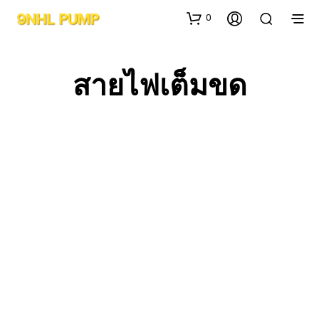
0
สายไฟเต็มขด