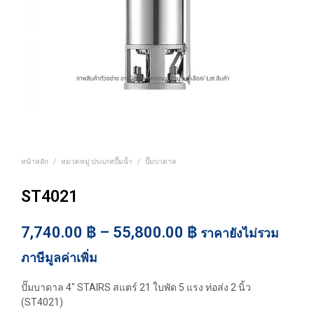
หน้าหลัก
/
หมวดหมู่ ประเภทปั๊มน้ำ
/
ปั๊มบาดาล
ST4021
Price
7,740.00
฿
–
55,800.00
฿
ราคายังไม่รวม
range:
ภาษีมูลค่าเพิ่ม
7,740.00 ฿
ปั๊มบาดาล 4″ STAIRS สแตร์ 21 ใบพัด 5 แรง ท่อส่ง 2 นิ้ว
through
(ST4021)