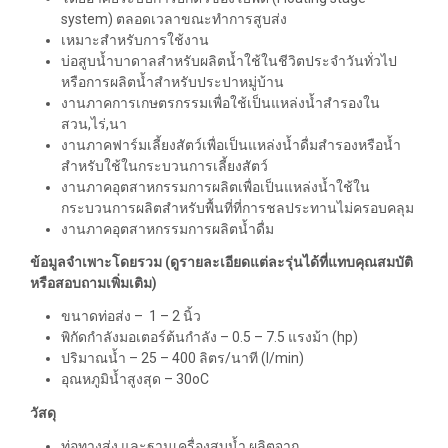
system)
ตลอดเวลาขณะทำการสูบส่ง
เหมาะสำหรับการใช้งาน
บ่อสูบน้ำบาดาลสำหรับผลิตน้ำใช้ในชีวิตประจำวันทั่วไป
หรือการผลิตน้ำสำหรับประปาหมู่บ้าน
งานภาคการเกษตรกรรมเพื่อใช้เป็นแหล่งน้ำสำรองใน
สวน
,
ไร่
,
นา
งานภาคฟาร์มเลี้ยงสัตว์เพื่อเป็นแหล่งน้ำดื่มสำรองหรือน้ำ
สำหรับใช้ในกระบวนการเลี้ยงสัตว์
งานภาคอุตสาหกรรมการผลิตเพื่อเป็นแหล่งน้ำใช้ใน
กระบวนการผลิตสำหรับพื้นที่ที่การชลประทานไม่ครอบคลุม
งานภาคอุตสาหกรรมการผลิตน้ำดื่ม
ข้อมูลจำเพาะโดยรวม (ดูรายละเอียดแต่ละรุ่นได้ที่แทบคุณสมบัติ
หรือสอบถามเพิ่มเติม)
ขนาดท่อส่ง
–
1 – 2
นิ้ว
พิกัดกำลังมอเตอร์ต้นกำลัง
– 0.5 – 7.5
แรงม้า
(hp)
ปริมาณน้ำ
– 25 – 400
ลิตร
/
นาที
(l/min)
อุณหภูมิน้ำสูงสุด
– 30oC
วัสดุ
ท่อทางส่ง และฐานเครื่องสูบน้ำ ผลิตจาก