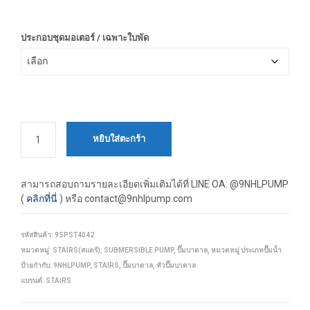
55,800.00 ฿
ประกอบชุดมอเตอร์ / เฉพาะใบพัด
หยิบใส่ตะกร้า
สามารถสอบถามรายละเอียดเพิ่มเติมได้ที่
LINE OA: @9NHLPUMP
(
คลิกที่นี่
) หรือ contact@9nhlpump.com
รหัสสินค้า:
9SPST4042
หมวดหมู่:
STAIRS(สแตร์)
,
SUBMERSIBLE PUMP
,
ปั๊มบาดาล
,
หมวดหมู่ ประเภทปั๊มน้ำ
ป้ายกำกับ:
9NHLPUMP
,
STAIRS
,
ปั๊มบาดาล
,
หัวปั๊มบาดาล
แบรนด์:
STAIRS