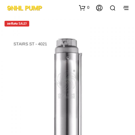
0
ลดพิเศษ SALE!