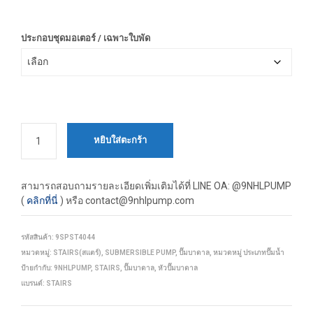
57,150.00 ฿
ประกอบชุดมอเตอร์ / เฉพาะใบพัด
หยิบใส่ตะกร้า
สามารถสอบถามรายละเอียดเพิ่มเติมได้ที่
LINE OA: @9NHLPUMP
(
คลิกที่นี่
) หรือ contact@9nhlpump.com
รหัสสินค้า:
9SPST4044
หมวดหมู่:
STAIRS(สแตร์)
,
SUBMERSIBLE PUMP
,
ปั๊มบาดาล
,
หมวดหมู่ ประเภทปั๊มน้ำ
ป้ายกำกับ:
9NHLPUMP
,
STAIRS
,
ปั๊มบาดาล
,
หัวปั๊มบาดาล
แบรนด์:
STAIRS