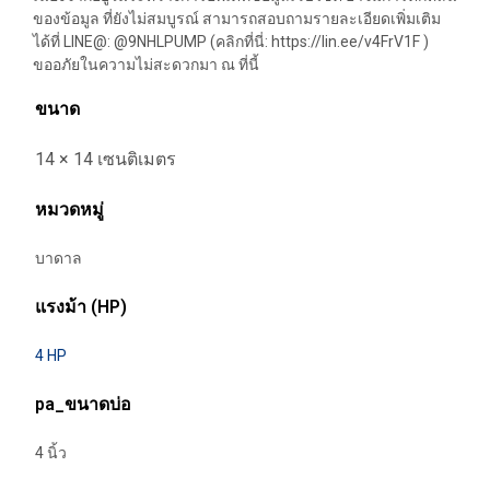
ของข้อมูล ที่ยังไม่สมบูรณ์ สามารถสอบถามรายละเอียดเพิ่มเติม
ได้ที่ LINE@: @9NHLPUMP (คลิกที่นี่: https://lin.ee/v4FrV1F )
ขออภัยในความไม่สะดวกมา ณ ที่นี้
ขนาด
14 × 14 เซนติเมตร
หมวดหมู่
บาดาล
แรงม้า (HP)
4 HP
pa_ขนาดบ่อ
4 นิ้ว