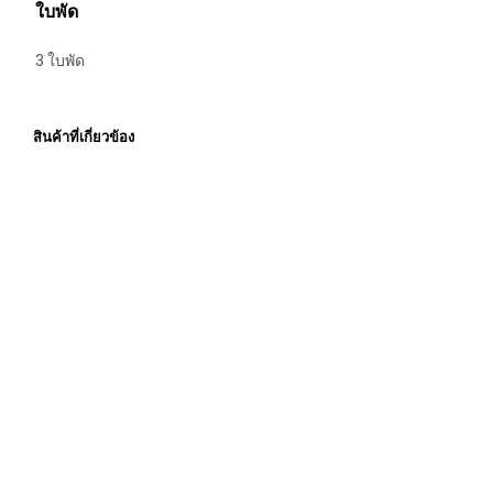
ใบพัด
3 ใบพัด
สินค้าที่เกี่ยวข้อง
Price
Price
4,770.00
฿
–
28,440.00
฿
4,050.00
฿
–
24,300.00
฿
ราคายัง
ราคายัง
range:
range:
ไม่รวมภาษีมูลค่าเพิ่ม
ไม่รวมภาษีมูลค่าเพิ่ม