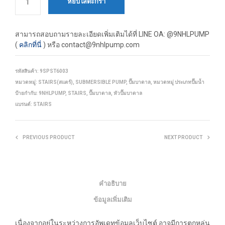
หยิบใส่ตะกร้า
สามารถสอบถามรายละเอียดเพิ่มเติมได้ที่
LINE OA: @9NHLPUMP
(
คลิกที่นี่
) หรือ contact@9nhlpump.com
รหัสสินค้า:
9SPST6003
หมวดหมู่:
STAIRS(สแตร์)
,
SUBMERSIBLE PUMP
,
ปั๊มบาดาล
,
หมวดหมู่ ประเภทปั๊มน้ำ
ป้ายกำกับ:
9NHLPUMP
,
STAIRS
,
ปั๊มบาดาล
,
หัวปั๊มบาดาล
แบรนด์:
STAIRS
PREVIOUS PRODUCT
NEXT PRODUCT
คำอธิบาย
ข้อมูลเพิ่มเติม
เนื่องจากอยู่ในระหว่างการอัพเดทข้อมูลเว็บไซต์ อาจมีการตกหล่น