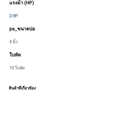
แรงม้า (HP)
2 HP
pa_ขนาดบ่อ
4 นิ้ว
ใบพัด
10 ใบพัด
สินค้าที่เกี่ยวข้อง
Price
4,320.00
฿
–
24,300.00
฿
ราคายัง
range:
ไม่รวมภาษีมูลค่าเพิ่ม
This
เลือกรูปแบบ
4,320.00 ฿