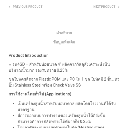
PREVIOUS PRODUCT
NEXT PRODUCT
คำอธิบาย
ข้อมูลเพิ่มเติม
Product Introduction
⭐️
รุ่น
4SD –
สำหรับบ่อขนาด
4”
ผลิตจากวัสดุสังเคราะห์ เน้น
ปริมาณน้ำมาก รองรับทราย
0.25%
ชุดใบพัดผลิตจาก
Plastic POM
และ
PC
ใน
1
ชุด
ใบพัดมี
2
ชิ้น
,
หัว
ปั๊ม
Stainless Steel
พร้อม
Check Valve SS
การใช้งานโดยทั่วไป
(Applications)
เป็นเครื่องสูบน้ำสำหรับบ่อบาดาล ผลิตโดยโรงงานที่ได้รับ
มาตรฐาน
มีการออกแบบการทำงานของเครื่องสูบน้ำให้ดียิ่งขึ้น
สามารถทำการสลัดทรายได้ดีมากถึง
0.25%
โดยอาศัยระบบการยกตัวของใบพัด
(Floating stage