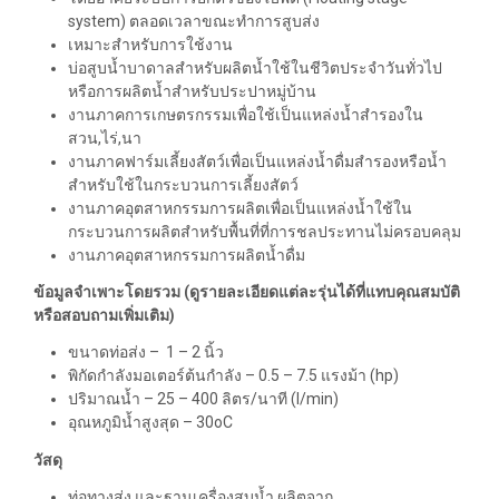
system)
ตลอดเวลาขณะทำการสูบส่ง
เหมาะสำหรับการใช้งาน
บ่อสูบน้ำบาดาลสำหรับผลิตน้ำใช้ในชีวิตประจำวันทั่วไป
หรือการผลิตน้ำสำหรับประปาหมู่บ้าน
งานภาคการเกษตรกรรมเพื่อใช้เป็นแหล่งน้ำสำรองใน
สวน
,
ไร่
,
นา
งานภาคฟาร์มเลี้ยงสัตว์เพื่อเป็นแหล่งน้ำดื่มสำรองหรือน้ำ
สำหรับใช้ในกระบวนการเลี้ยงสัตว์
งานภาคอุตสาหกรรมการผลิตเพื่อเป็นแหล่งน้ำใช้ใน
กระบวนการผลิตสำหรับพื้นที่ที่การชลประทานไม่ครอบคลุม
งานภาคอุตสาหกรรมการผลิตน้ำดื่ม
ข้อมูลจำเพาะโดยรวม (ดูรายละเอียดแต่ละรุ่นได้ที่แทบคุณสมบัติ
หรือสอบถามเพิ่มเติม)
ขนาดท่อส่ง
–
1 – 2
นิ้ว
พิกัดกำลังมอเตอร์ต้นกำลัง
– 0.5 – 7.5
แรงม้า
(hp)
ปริมาณน้ำ
– 25 – 400
ลิตร
/
นาที
(l/min)
อุณหภูมิน้ำสูงสุด
– 30oC
วัสดุ
ท่อทางส่ง และฐานเครื่องสูบน้ำ ผลิตจาก