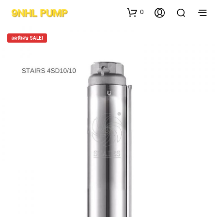
0
ลดพิเศษ SALE!