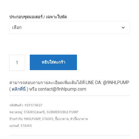
28,350.00 ฿
ประกอบชุดมอเตอร์ / เฉพาะใบพัด
หยิบใส่ตะกร้า
สามารถสอบถามรายละเอียดเพิ่มเติมได้ที่
LINE OA: @9NHLPUMP
(
คลิกที่นี่
) หรือ contact@9nhlpump.com
รหัสสินค้า:
9SPST4027
หมวดหมู่:
STAIRS(สแตร์)
,
SUBMERSIBLE PUMP
ป้ายกำกับ:
9NHLPUMP
,
STAIRS
,
ปั๊มบาดาล
,
หัวปั๊มบาดาล
แบรนด์:
STAIRS