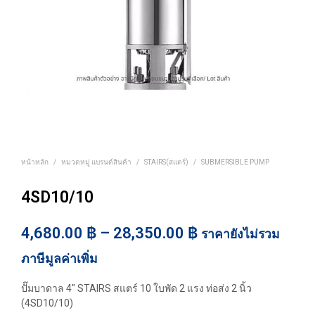
หน้าหลัก
/
หมวดหมู่ แบรนด์สินค้า
/
STAIRS(สแตร์)
/
SUBMERSIBLE PUMP
4SD10/10
Price
4,680.00
฿
–
28,350.00
฿
ราคายังไม่รวม
range:
ภาษีมูลค่าเพิ่ม
4,680.00 ฿
ปั๊มบาดาล 4″ STAIRS สแตร์ 10 ใบพัด 2 แรง ท่อส่ง 2 นิ้ว
through
(4SD10/10)