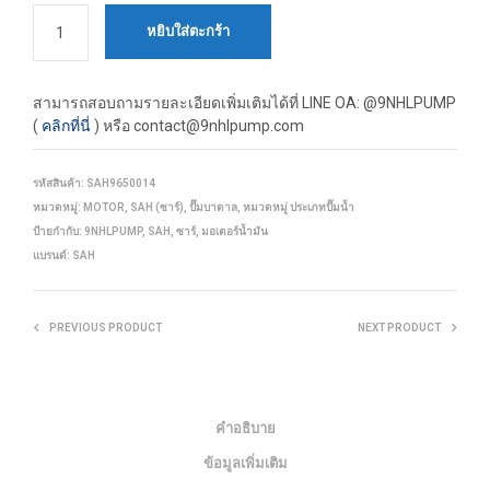
หยิบใส่ตะกร้า
สามารถสอบถามรายละเอียดเพิ่มเติมได้ที่
LINE OA: @9NHLPUMP
(
คลิกที่นี่
) หรือ contact@9nhlpump.com
รหัสสินค้า:
SAH9650014
หมวดหมู่:
MOTOR
,
SAH (ซาร์)
,
ปั๊มบาดาล
,
หมวดหมู่ ประเภทปั๊มน้ำ
ป้ายกำกับ:
9NHLPUMP
,
SAH
,
ซาร์
,
มอเตอร์น้ำมัน
แบรนด์:
SAH
PREVIOUS PRODUCT
NEXT PRODUCT
คำอธิบาย
ข้อมูลเพิ่มเติม