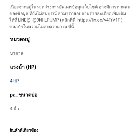
เนื่องจากอยู่ในระหว่างการอัพเดทข้อมูลเว็บไซต์ อาจมีการตกหล่น
ของข้อมูล ที่ยังไม่สมบูรณ์ สามารถสอบถามรายละเอียดเพิ่มเติม
ได้ที่ LINE@: @9NHLPUMP (คลิกที่นี่: https://lin.ee/v4FrV1F )
ขออภัยในความไม่สะดวกมา ณ ที่นี้
หมวดหมู่
บาดาล
แรงม้า (HP)
4 HP
pa_ขนาดบ่อ
4 นิ้ว
สินค้าที่เกี่ยวข้อง