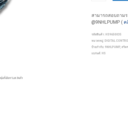
สามารถสอบถามรายล
@9NHLPUMP (
คล
รหัสสินค้า:
HS9650035
หมวดหมู่:
DIGITAL CONTR
ป้ายกำกับ:
9NHLPUMP
,
สวิต
แบรนด์:
HS