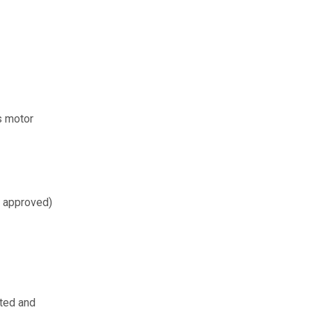
ts motor
W approved)
ated and