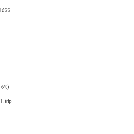
316SS
+6%)
, trip