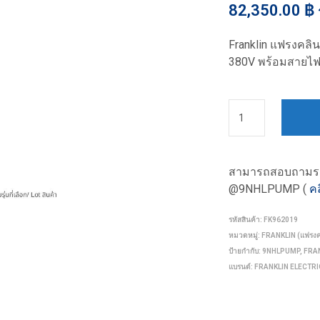
82,350.00
฿
Franklin แฟรงคลิ
380V พร้อมสายไฟ
สามารถสอบถามรายล
@9NHLPUMP (
คล
รหัสสินค้า:
FK962019
หมวดหมู่:
FRANKLIN (แฟรงค
ป้ายกำกับ:
9NHLPUMP
,
FRA
แบรนด์:
FRANKLIN ELECTRI