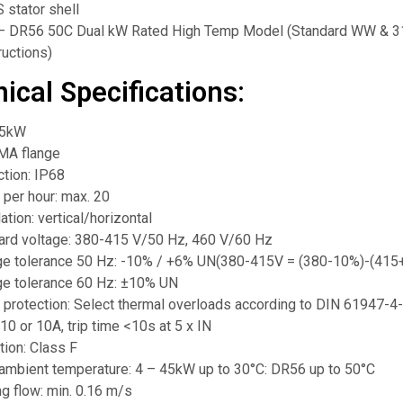
 stator shell
 DR56 50C Dual kW Rated High Temp Model (Standard WW & 
ructions)
ical Specifications:
45kW
MA flange
ction: IP68
 per hour: max. 20
lation: vertical/horizontal
ard voltage: 380-415 V/50 Hz, 460 V/60 Hz
ge tolerance 50 Hz: -10% / +6% UN(380-415V = (380-10%)-(415
ge tolerance 60 Hz: ±10% UN
 protection: Select thermal overloads according to DIN 61947-4-1
10 or 10A, trip time <10s at 5 x IN
tion: Class F
 ambient temperature: 4 – 45kW up to 30°C: DR56 up to 50°C
g flow: min. 0.16 m/s