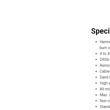
Speci
Hermet
burn o
4 to 
DR56 
Remov
Cable
Sand 
High e
All m
Max. 
Non c
Stand