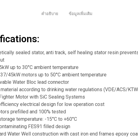
คำอธิบาย
ข้อมูลเพิ่มเติม
fications:
ically sealed stator, anti track, self healing stator resin preven
ut
45kW up to 30°C ambient temperature
37/45kW motors up to 50°C ambient temperature
able Water Bloc lead connector
 material according to drinking water regulations (VDE/ACS/KT
Fighter Motor with SiC Sealing Systems
fficiency electrical design for low operation cost
otors prefilled and 100% tested
storage temperature: -15°C to +60°C
ontaminating FES91 filled design
ard Water Well construction with cast iron end frames epoxy co