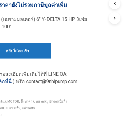
ราคายังไม่รวมภาษีมูลค่าเพิ่ม
น (เฉพาะมอเตอร์) 6″ Y-DELTA 15 HP 3เฟส
 100″
หยิบใส่ตะกร้า
ะเอียดเพิ่มเติมได้ที่
LINE OA:
ิกที่นี่
) หรือ contact@9nhlpump.com
ลิน)
,
MOTOR
,
ปั๊มบาดาล
,
หมวดหมู่ ประเภทปั๊มน้ำ
NKLIN
,
แฟรงกิ้น
,
แฟรงคลิน
C