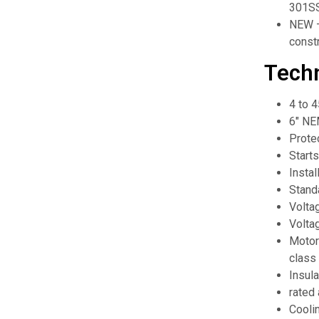
301SS
NEW –
const
Techn
4 to 
6″ NE
Prote
Starts
Instal
Stand
Volta
Volta
Motor
class 
Insula
rated
Coolin