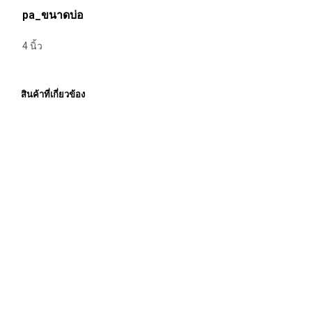
pa_ขนาดบ่อ
4 นิ้ว
สินค้าที่เกี่ยวข้อง
Price
Price
4,770.00
฿
–
28,440.00
฿
5,310.00
฿
–
19,350.00
฿
ราคายัง
ราคายัง