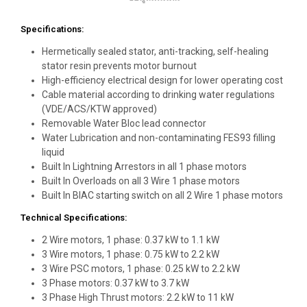
Specifications:
Hermetically sealed stator, anti-tracking, self-healing
stator resin prevents motor burnout
High-efficiency electrical design for lower operating cost
Cable material according to drinking water regulations
(VDE/ACS/KTW approved)
Removable Water Bloc lead connector
Water Lubrication and non-contaminating FES93 filling
liquid
Built In Lightning Arrestors in all 1 phase motors
Built In Overloads on all 3 Wire 1 phase motors
Built In BIAC starting switch on all 2 Wire 1 phase motors
Technical Specifications:
2 Wire motors, 1 phase: 0.37 kW to 1.1 kW
3 Wire motors, 1 phase: 0.75 kW to 2.2 kW
3 Wire PSC motors, 1 phase: 0.25 kW to 2.2 kW
3 Phase motors: 0.37 kW to 3.7 kW
3 Phase High Thrust motors: 2.2 kW to 11 kW