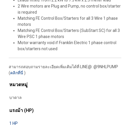
Leads fitted: from 2.2 kW to 7.5 kW x 2.5 meter lead
2 Wire motors are Plug and Pump, no control box/starter
is required
Matching FE Control Box/Starters for all 3 Wire 1 phase
motors
Matching FE Control Box/Starters (SubStart SC) for all 3
Wire PSC 1 phase motors
Motor warranty void if Franklin Electric 1 phase control
box/starters not used
สามารถสอบถามรายละเอียดเพิ่มเติมได้ที่
LINE@: @9NHLPUMP
(
คลิกที่นี่
)
หมวดหมู่
บาดาล
แรงม้า (HP)
1 HP