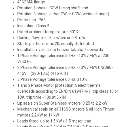
4″ NEMA flange
Rotation 1 phase: CCW facing shaft end
Rotation 3 phase: either CW or CCW (wiring change)
Protection: IP68
Insulation: Class B
Rated ambient temperature: 30°C
Cooling flow: min. 8 cm/sec or 0.8 m/s
Starts per hour: max.20, equally distributed
Installation: vertical to horizontal, shaft upwards
1 Phase Voltage tolerance 50 Hz: -10% / +6% at 230
V/50 Hz
3 Phase Voltage tolerance 50 Hz: -10% / +6% UN(380-
415V = (380-10%)-(415+6%)
3 Phase Voltage tolerance 60 Hz: ±10%
1 and 3 Phase Motor protection: Select thermal
overloads according to EN/DIN 61947-4-1, trip class 10 or
10A, trip time <10s at 5 x IN
Lip seals on Super Stainless motors, 0.25 to 2.2 kW
Mechanical seals on all 316SS motors & all High Thrust
motors 2.2 kW to 11 kW
Leads fitted: up to 1.5 kW x 1.5 meter lead