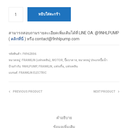
หยิบใส่ตะกร้า
สามารถสอบถามรายละเอียดเพิ่มเติมได้ที่
LINE OA: @9NHLPUMP
(
คลิกที่นี่
) หรือ contact@9nhlpump.com
รหัสสินค้า:
FK962006
หมวดหมู่:
FRANKLIN (แฟรงคลิน)
,
MOTOR
,
ปั๊มบาดาล
,
หมวดหมู่ ประเภทปั๊มน้ำ
ป้ายกำกับ:
9NHLPUMP
,
FRANKLIN
,
แฟรงกิ้น
,
แฟรงคลิน
แบรนด์:
FRANKLIN ELECTRIC
PREVIOUS PRODUCT
NEXT PRODUCT
คำอธิบาย
ข้อมูลเพิ่มเติม