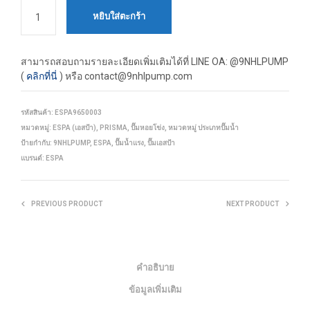
หยิบใส่ตะกร้า
สามารถสอบถามรายละเอียดเพิ่มเติมได้ที่
LINE OA: @9NHLPUMP
(
คลิกที่นี่
) หรือ contact@9nhlpump.com
รหัสสินค้า:
ESPA9650003
หมวดหมู่:
ESPA (เอสป้า)
,
PRISMA
,
ปั๊มหอยโข่ง
,
หมวดหมู่ ประเภทปั๊มน้ำ
ป้ายกำกับ:
9NHLPUMP
,
ESPA
,
ปั๊มน้ำแรง
,
ปั๊มเอสป้า
แบรนด์:
ESPA
PREVIOUS PRODUCT
NEXT PRODUCT
คำอธิบาย
ข้อมูลเพิ่มเติม