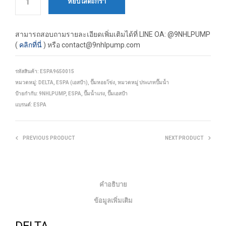
หยิบใส่ตะกร้า
สามารถสอบถามรายละเอียดเพิ่มเติมได้ที่
LINE OA: @9NHLPUMP
(
คลิกที่นี่
) หรือ contact@9nhlpump.com
รหัสสินค้า:
ESPA9650015
หมวดหมู่:
DELTA
,
ESPA (เอสป้า)
,
ปั๊มหอยโข่ง
,
หมวดหมู่ ประเภทปั๊มน้ำ
ป้ายกำกับ:
9NHLPUMP
,
ESPA
,
ปั๊มน้ำแรง
,
ปั๊มเอสป้า
แบรนด์:
ESPA
PREVIOUS PRODUCT
NEXT PRODUCT
คำอธิบาย
ข้อมูลเพิ่มเติม