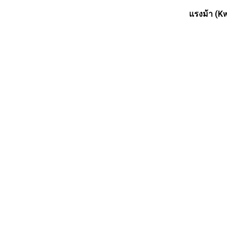
แรงม้า (K