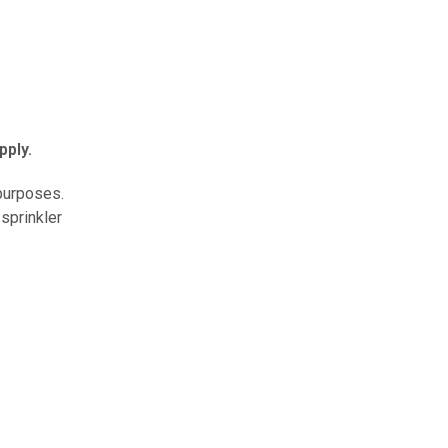
pply.
 purposes.
 sprinkler