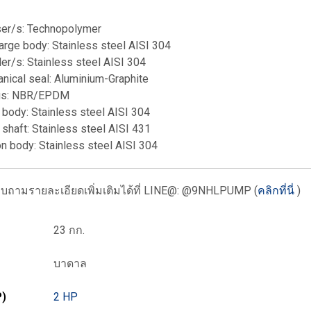
ser/s: Technopolymer
arge body: Stainless steel AISI 304
er/s: Stainless steel AISI 304
nical seal: Aluminium-Graphite
gs: NBR/EPDM
body: Stainless steel AISI 304
shaft: Stainless steel AISI 431
on body: Stainless steel AISI 304
ถามรายละเอียดเพิ่มเติมได้ที่ LINE@: @9NHLPUMP (
คลิกที่นี่
)
23 กก.
บาดาล
P)
2 HP