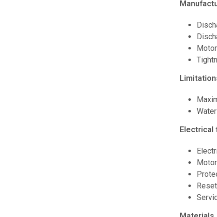
Manufactu
Disch
Disch
Motor
Tight
Limitation
Maxim
Water
Electrical
Electr
Motor
Protec
Reset
Servic
Materials