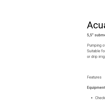
Acu
5,5″ subm
Pumping of 
Suitable fo
or drip irr
Features
Equipmen
Check