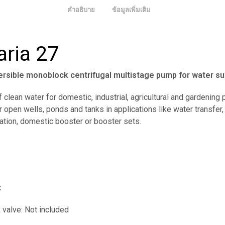
คำอธิบาย
ข้อมูลเพิ่มเติม
aria 27
ersible monoblock centrifugal multistage pump for water su
clean water for domestic, industrial, agricultural and gardening
r open wells, ponds and tanks in applications like water transfer,
igation, domestic booster or booster sets.
t
 valve: Not included