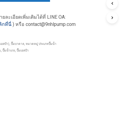
ะเอียดเพิ่มเติมได้ที่
LINE OA:
ิกที่นี่
) หรือ contact@9nhlpump.com
เอสป้า)
,
ปั๊มบาดาล
,
หมวดหมู่ ประเภทปั๊มน้ำ
A
,
ปั๊มน้ำแรง
,
ปั๊มเอสป้า