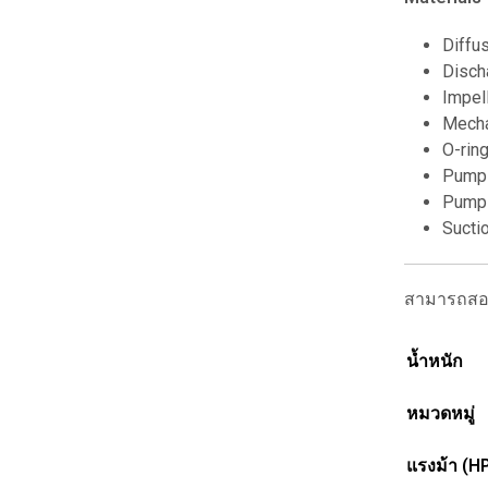
Diffu
Disch
Impell
Mecha
O-rin
Pump 
Pump 
Sucti
สามารถสอบ
น้ำหนัก
หมวดหมู่
แรงม้า (H