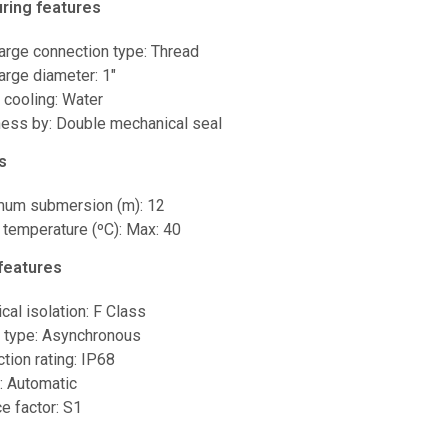
ring features
arge connection type: Thread
arge diameter: 1″
 cooling: Water
ness by: Double mechanical seal
s
um submersion (m): 12
 temperature (ºC): Max: 40
 features
ical isolation: F Class
 type: Asynchronous
tion rating: IP68
: Automatic
e factor: S1