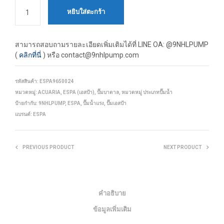
หยิบใส่ตะกร้า
สามารถสอบถามรายละเอียดเพิ่มเติมได้ที่
LINE OA: @9NHLPUMP
(
คลิกที่นี่
) หรือ contact@9nhlpump.com
รหัสสินค้า:
ESPA9650024
หมวดหมู่:
ACUARIA
,
ESPA (เอสป้า)
,
ปั๊มบาดาล
,
หมวดหมู่ ประเภทปั๊มน้ำ
ป้ายกำกับ:
9NHLPUMP
,
ESPA
,
ปั๊มน้ำแรง
,
ปั๊มเอสป้า
แบรนด์:
ESPA
PREVIOUS PRODUCT
NEXT PRODUCT
คำอธิบาย
ข้อมูลเพิ่มเติม