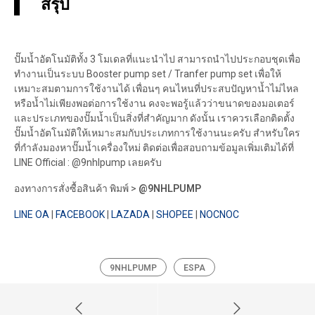
สรุป
ปั๊มน้ำอัตโนมัติทั้ง 3 โมเดลที่แนะนำไป สามารถนำไปประกอบชุดเพื่อ
ทำงานเป็นระบบ Booster pump set / Tranfer pump set เพื่อให้
เหมาะสมตามการใช้งานได้ เพื่อนๆ คนไหนที่ประสบปัญหาน้ำไม่ไหล
หรือน้ำไม่เพียงพอต่อการใช้งาน คงจะพอรู้แล้วว่าขนาดของมอเตอร์
และประเภทของปั๊มน้ำเป็นสิ่งที่สำคัญมาก ดังนั้น เราควรเลือกติดตั้ง
ปั๊มน้ำอัตโนมัติให้เหมาะสมกับประเภทการใช้งานนะครับ สำหรับใคร
ที่กำลังมองหาปั๊มน้ำเครื่องใหม่ ติดต่อเพื่อสอบถามข้อมูลเพิ่มเติมได้ที่
LINE Official : @9nhlpump เลยครับ
องทางการสั่งซื้อสินค้า พิมพ์ >
@9NHLPUMP
LINE OA
|
FACEBOOK
|
LAZADA
|
SHOPEE
|
NOCNOC
9NHLPUMP
ESPA